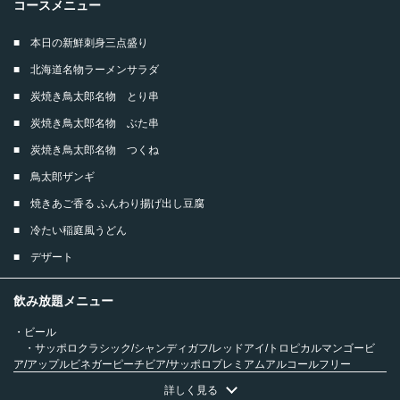
コースメニュー
■ 本日の新鮮刺身三点盛り
■ 北海道名物ラーメンサラダ
■ 炭焼き鳥太郎名物 とり串
■ 炭焼き鳥太郎名物 ぶた串
■ 炭焼き鳥太郎名物 つくね
■ 鳥太郎ザンギ
■ 焼きあご香る ふんわり揚げ出し豆腐
■ 冷たい稲庭風うどん
■ デザート
この店舗情報をシェアする
飲み放題メニュー
・ビール
1000円OFF【定番満足コース】刺身・焼き鳥・鳥太郎ザン
・サッポロクラシック/シャンディガフ/レッドアイ/トロピカルマンゴービ
ギ等全9品120分飲み放題付5000円→4000円 | 焼鳥・海鮮
ア/アップルビネガーピーチビア/サッポロプレミアムアルコールフリー
居酒屋 鳥太郎 札幌駅北口店
・ハイボール
詳しく見る
北海道札幌市北区北７条西２丁目２－２ 東京建物札幌ビルＢ１Ｆ
・ハイボール/コークハイボール/ジンジャーハイボール