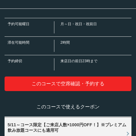
・果実酒（ロック・水割り・ソーダ割り）
https://toritaro-kitaguchi.owst.jp/courses/220800545
・濃厚黒梅酒/赤梅酒
・サワー・酎ハイ・お茶割り
お店情報をコピー
・北海道コーン茶ハイ/知覧にっぽん紅茶ハイ/綾鷹緑茶ハイ/加賀棒ほうじ茶
予約可能曜日
月～日・祝日・祝前日
ハイ/煌ウーロンハイ/ジャスミンハイ/男梅サワー/トマトハイ/パンチレモンサ
ワー/沖縄シークァーサーサワー/山ぶどうサワー/カルピスサワー/濃いめのレ
モンサワー/濃いめのグレープフルーツサワー/サッポロサワー 氷彩
・ビネガーサワー
滞在可能時間
2時間
・リンゴ酢サワー/リンゴ酢×白桃ミックスサワー/×マンゴーミックスサワ
ー/×ゆずはちみつサワー/黒酢ぶどう＆ベリーミックスサワー
・ビネガーハイボール
予約締切
来店日の前日23時まで
閉じる
・リンゴ酢ハイボール/リンゴ酢×白桃ミックスハイボール/×マンゴーミック
スハイボール/ゆずはちみつハイボール/黒酢ぶどう＆ベリーミックスハイボー
ル
・ビネガードリンク(ソフトドリンク)
このコースで空席確認・予約する
・リンゴ酢ソーダ/リンゴ酢×白桃ミックスソーダ/×マンゴーミックスソー
ダ/ゆずはちみつソーダ/黒酢ぶどう＆ベリーミックスソーダ
・日本酒
・小徳利
このコースで使えるクーポン
・焼酎（ロック・水割り・お湯割り）
・甲類焼酎/麦焼酎/芋焼酎 グラス
・カクテル
・カシスソーダ／カシスオレンジ/カシスウーロン/クーニャン/ファジーネー
5/11～コース限定【ご来店人数×1000円OFF！】※プレミアム
ブル
飲み放題コースにも適用可
・ワイン