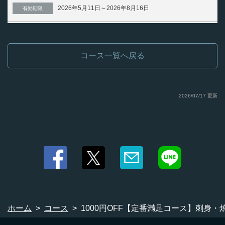
・グラスワイン
2026年5月11日～2026年8月16日
有効期限
・ソフトドリンク
・北海道コーン茶/加賀棒ほうじ茶/知覧にっぽん紅茶/煌ウーロン茶/綾鷹緑
茶/ジャスミン茶/ジンジャーエール/コカ・コーラ/カルピス/カルピスソーダ/山
ぶどうソーダ/オレンジジュース/トマトジュース
コース一覧へ戻る
2026/07/17 更新
ホーム
コース
1000円OFF【定番満足コース】刺身・焼