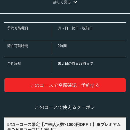
北海道札幌市北区北７条西２丁目２－２ 東京建物札幌ビルＢ１Ｆ
詳しく見る
・ハイボール/コークハイボール/ジンジャーハイボール
https://toritaro-kitaguchi.owst.jp/courses/220800548
・果実酒（ロック・水割り・ソーダ割り）
・濃厚黒梅酒/赤梅酒
・サワー・酎ハイ・お茶割り
お店情報をコピー
・北海道コーン茶ハイ/知覧にっぽん紅茶ハイ/綾鷹緑茶ハイ/加賀棒ほうじ茶
予約可能曜日
月～日・祝日・祝前日
ハイ/煌ウーロンハイ/ジャスミンハイ/男梅サワー/トマトハイ/パンチレモンサ
ワー/沖縄シークァーサーサワー/山ぶどうサワー/カルピスサワー/濃いめのレ
モンサワー/濃いめのグレープフルーツサワー/サッポロサワー 氷彩
・ビネガーサワー
滞在可能時間
2時間
・リンゴ酢サワー/リンゴ酢×白桃ミックスサワー/×マンゴーミックスサワ
ー/×ゆずはちみつサワー/黒酢ぶどう＆ベリーミックスサワー
閉じる
・ビネガーハイボール
予約締切
来店日の前日23時まで
・リンゴ酢ハイボール/リンゴ酢×白桃ミックスハイボール/×マンゴーミック
スハイボール/ゆずはちみつハイボール/黒酢ぶどう＆ベリーミックスハイボー
ル
・ビネガードリンク(ソフトドリンク)
このコースで空席確認・予約する
・リンゴ酢ソーダ/リンゴ酢×白桃ミックスソーダ/×マンゴーミックスソー
ダ/ゆずはちみつソーダ/黒酢ぶどう＆ベリーミックスソーダ
・日本酒
・小徳利
このコースで使えるクーポン
・焼酎（ロック・水割り・お湯割り）
・甲類焼酎/麦焼酎/芋焼酎 グラス
・カクテル
・カシスソーダ／カシスオレンジ/カシスウーロン/クーニャン/ファジーネー
5/11～コース限定【ご来店人数×1000円OFF！】※プレミアム
ブル
飲み放題コースにも適用可