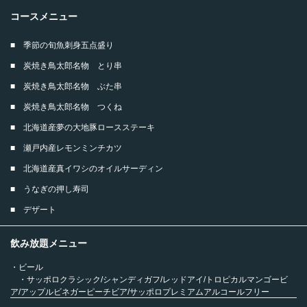
コースメニュー
■ 季節の旬魚刺身五点盛り
■ 炭焼き鳥太郎名物 とり串
■ 炭焼き鳥太郎名物 ぶた串
■ 炭焼き鳥太郎名物 つくね
■ 北海道産夢の大地豚ロースステーキ
■ 瀬戸内産レモンミンチカツ
■ 北海道産真イワシのオイルサーディン
■ うなぎの押し寿司
■ デザート
この店舗情報をシェアする
飲み放題メニュー
1000円OFFプレ飲み放【ちょい贅沢コース】刺身・焼鳥・
・ビール
ステーキ・鰻等全9品120分6500円→5500円 | 焼鳥・海鮮
・サッポロクラシック/シャンディガフ/レッドアイ/トロピカルマンゴービ
居酒屋 鳥太郎 札幌駅北口店
ア/アップルビネガーピーチビア/サッポロプレミアムアルコールフリー
・ハイボール