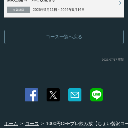
・ワイン
・グラスワイン
2026年5月11日～2026年8月16日
有効期限
・ソフトドリンク
・北海道コーン茶/加賀棒ほうじ茶/知覧にっぽん紅茶/煌ウーロン茶/綾鷹緑
茶/ジャスミン茶/ジンジャーエール/コカ・コーラ/カルピス/カルピスソーダ/山
ぶどうソーダ/オレンジジュース/トマトジュース
・☆プレミアム飲み放題《ビール》
コース一覧へ戻る
・サッポロ生ビール黒ラベル(瓶)/サッポロラガービール(瓶)
・☆プレミアム飲み放題《ウイスキー》
・デュワーズホワイトラベル
・☆プレミアム飲み放題《焼酎》
2026/07/17 更新
・黒霧島(芋)/赤兎馬(芋)/中々(麦)
・☆プレミアム飲み放題《サワー》
・生絞りレモンサワー/生絞りグレープフルーツサワー
・☆プレミアム飲み放題《日本酒》
・国稀鬼ころし/刈穂/ばくれん/大信州/喜久泉/酔鯨/桃川にごり酒/まんさくの
花/出羽桜/一ノ蔵/八海山/景虎名水仕込/立山/雨後の月
ホーム
コース
1000円OFFプレ飲み放【ちょい贅沢コー